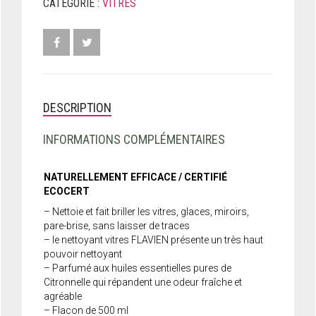
ML
CATÉGORIE :
VITRES
DESCRIPTION
INFORMATIONS COMPLÉMENTAIRES
NATURELLEMENT EFFICACE / CERTIFIÉ
ECOCERT
– Nettoie et fait briller les vitres, glaces, miroirs,
pare-brise, sans laisser de traces
– le nettoyant vitres FLAVIEN présente un très haut
pouvoir nettoyant
– Parfumé aux huiles essentielles pures de
Citronnelle qui répandent une odeur fraîche et
agréable
– Flacon de 500 ml