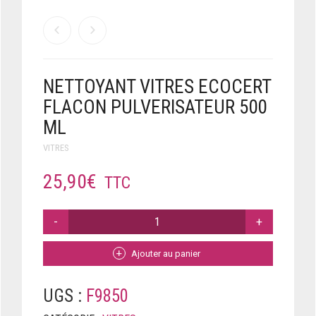
NETTOYANT VITRES ECOCERT
FLACON PULVERISATEUR 500
ML
VITRES
25,90
€
TTC
QUANTITÉ
DE
NETTOYANT
VITRES
Ajouter au panier
ECOCERT
FLACON
PULVERISATEUR
UGS :
F9850
500