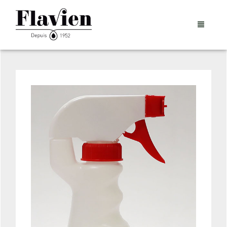
PRÉSENTATION
NOS PRODUITS
RESSOURCES ET PARTAGES®
SÉLECTION E-BOUTIQUE
CONTACTS
LE CATALOGUE COMPLET
CONTACTS
PANIER
0
FORCE DE VENTE