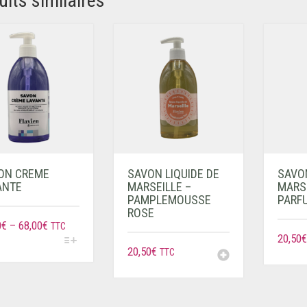
uits similaires
ON CREME
SAVON LIQUIDE DE
SAVON
ANTE
MARSEILLE –
MARSE
PAMPLEMOUSSE
PARF
ROSE
0
€
–
68,00
€
TTC
20,50
€
20,50
€
TTC