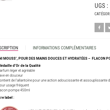
MOUSS'
UGS :
MEDAILLE
D'OR
CATÉGORI
SCRIPTION
INFORMATIONS COMPLÉMENTAIRES
NI MOUSS’, POUR DES MAINS DOUCES ET HYDRATÉES – FLACON P
édaille d’Or de la Qualité
arfum léger et agréable
ave en douceur
ontient de l’allantoïne pour une action adoucissante et assouplissante d
our usage fréquent
lacon pompe 450ml
re label :