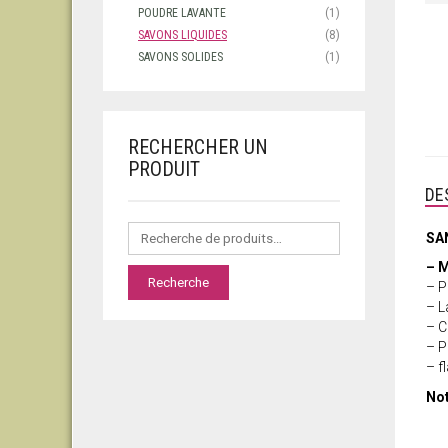
POUDRE LAVANTE
(1)
SAVONS LIQUIDES
(8)
SAVONS SOLIDES
(1)
RECHERCHER UN
PRODUIT
DE
SA
– M
Recherche
– P
– L
– C
– P
– f
Not