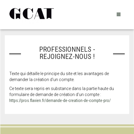
PROFESSIONNELS -
PRÉSENTATION
REJOIGNEZ-NOUS !
NOS PRODUITS
Texte qui détaille le principe du site et les avantages de
RESSOURCES ET PARTAGES®
SÉLECTION E-BOUTIQUE
demander la création d’un compte.
Ce texte sera repris en substance dans la partie haute du
CONTACTS
LE CATALOGUE COMPLET
formulaire de demande de création d’un compte :
https://pros.flavien.fr/demande-de-creation-de-compte-pro/
CONTACTS
PANIER
0
FORCE DE VENTE